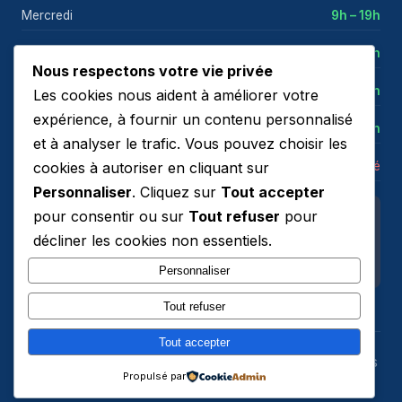
Mercredi
9h – 19h
Jeudi
9h – 19h
Nous respectons votre vie privée
Vendredi
9h – 19h
Les cookies nous aident à améliorer votre
expérience, à fournir un contenu personnalisé
Samedi
9h – 18h
et à analyser le trafic. Vous pouvez choisir les
cookies à autoriser en cliquant sur
Dimanche
Fermé
Personnaliser
. Cliquez sur
Tout accepter
pour consentir ou sur
Tout refuser
pour
Notre adresse
décliner les cookies non essentiels.
4 Av du Général de Gaulle
93410 Vaujours
Personnaliser
Tout refuser
Tout accepter
© 2026
Himytech
– Vente & Réparation. Tous droits
Propulsé par
réservés.