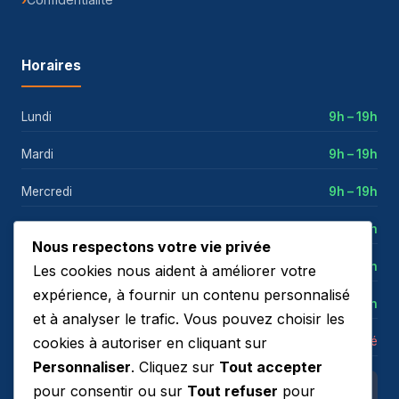
Horaires
Lundi
9h – 19h
Mardi
9h – 19h
Mercredi
9h – 19h
Jeudi
9h – 19h
Nous respectons votre vie privée
Vendredi
9h – 19h
Les cookies nous aident à améliorer votre
expérience, à fournir un contenu personnalisé
Samedi
9h – 18h
et à analyser le trafic. Vous pouvez choisir les
cookies à autoriser en cliquant sur
Dimanche
Fermé
Personnaliser
. Cliquez sur
Tout accepter
pour consentir ou sur
Tout refuser
pour
Notre adresse