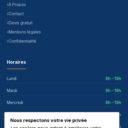
À Propos
Contact
Devis gratuit
Mentions légales
Confidentialité
Horaires
Lundi
9h – 19h
Mardi
9h – 19h
Mercredi
9h – 19h
Jeudi
9h – 19h
Nous respectons votre vie privée
Vendredi
9h – 19h
Les cookies nous aident à améliorer votre