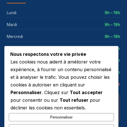
Lundi
9h – 19h
Mardi
9h – 19h
Mercredi
9h – 19h
Jeudi
9h – 19h
Nous respectons votre vie privée
Vendredi
9h – 19h
Les cookies nous aident à améliorer votre
expérience, à fournir un contenu personnalisé
Samedi
9h – 18h
et à analyser le trafic. Vous pouvez choisir les
cookies à autoriser en cliquant sur
Dimanche
Fermé
Personnaliser
. Cliquez sur
Tout accepter
pour consentir ou sur
Tout refuser
pour
Notre adresse
décliner les cookies non essentiels.
4 Av du Général de Gaulle
93410 Vaujours
Personnaliser